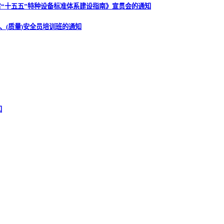
“十五五”特种设备标准体系建设指南》宣贯会的通知
、(质量)安全员培训班的通知
知