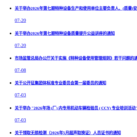
关于举办2026年第七期特种设备生产和使用单位主要负责人、(质量)
07-20
关于举办2026年第七期特种设备质量提升公益讲座的通知
07-20
市场监管总局办公厅关于实施《特种设备使用管理规则》若干问题的
07-08
关于公开征集团体标准专业委员会第一届委员的通知
07-03
关于举办 "2026年场 (厂) 内专用机动车辆检验员 ( CCY) 专业培训活动
07-03
关于领取无损检测（2026年5月超声取换证）人员证书的通知