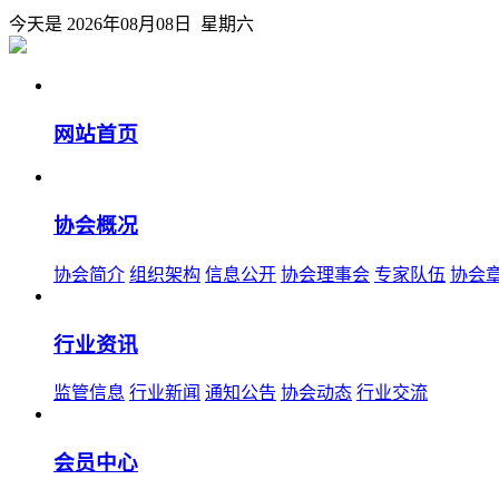
今天是 2026年08月08日 星期六
网站首页
协会概况
协会简介
组织架构
信息公开
协会理事会
专家队伍
协会
行业资讯
监管信息
行业新闻
通知公告
协会动态
行业交流
会员中心