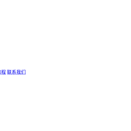
章程
联系我们