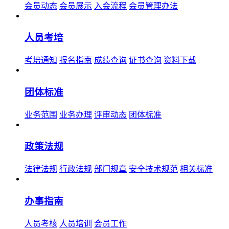
会员动态
会员展示
入会流程
会员管理办法
人员考培
考培通知
报名指南
成绩查询
证书查询
资料下载
团体标准
业务范围
业务办理
评审动态
团体标准
政策法规
法律法规
行政法规
部门规章
安全技术规范
相关标准
办事指南
人员考核
人员培训
会员工作