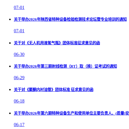
07-01
关于举办2026年陕西省特种设备检验检测技术论坛暨专业培训的通知
07-01
关于对《无人机用液氢气瓶》团体标准征求意见的函
06-30
关于举办2026年第三期射线检测（RT）取（换）证考试的通知
06-29
关于对《聚酮内衬油管》团体标准 征求意见的函
06-18
关于举办2026年第六期特种设备生产和使用单位主要负责人、(质量)
06-17