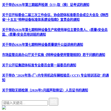
关于举办2026年第三期超声检测（UT) 取（换）证考试的通知
关于召开标委会二届三次工作会议、协会团体标准委员会成立大会及《陕西
省“十五五”特种设备标准体系建设指南》宣贯会的通知
关于举办2026年第七期特种设备生产和使用单位主要负责人、(质量)安全总
监、(质量)安全员培训班的通知
关于举办2026年第七期特种设备质量提升公益讲座的通知
市场监管总局办公厅关于实施《特种设备使用管理规则》若干问题的通知
关于公开征集团体标准专业委员会第一届委员的通知
关于举办 "2026年场 (厂) 内专用机动车辆检验员 ( CCY) 专业培训活动" 的通
知
关于领取无损检测（2026年5月超声取换证）人员证书的通知