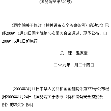
(
国务院令第
549
号
)
《国务院关于修改〈特种设备安全监察条例〉的决定》已
经
2009
年
1
月
14
日
国务院第
46
次常务会议通过，现予公布，自
2009
年
5
月
1
日起
施行。
总 理 温家宝
二
○○
九年一月二十四日
（
2003
年
3
月
11
日
中华人民共和国国务院令第
373
号公布根
据
2009
年
1
月
24
日
《国务院关于修改〈特种设备安全监察条
例〉的决定》修订