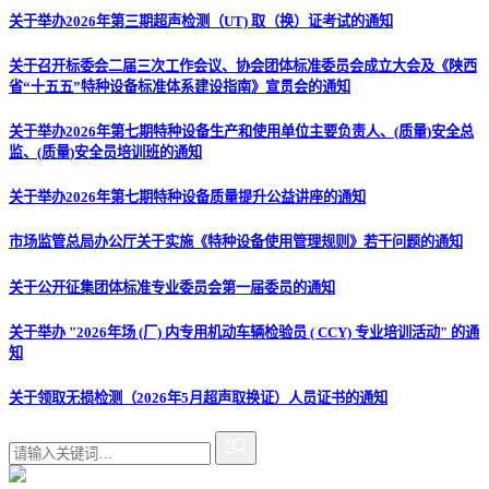
关于举办2026年第三期超声检测（UT) 取（换）证考试的通知
关于召开标委会二届三次工作会议、协会团体标准委员会成立大会及《陕西
省“十五五”特种设备标准体系建设指南》宣贯会的通知
关于举办2026年第七期特种设备生产和使用单位主要负责人、(质量)安全总
监、(质量)安全员培训班的通知
关于举办2026年第七期特种设备质量提升公益讲座的通知
市场监管总局办公厅关于实施《特种设备使用管理规则》若干问题的通知
关于公开征集团体标准专业委员会第一届委员的通知
关于举办 "2026年场 (厂) 内专用机动车辆检验员 ( CCY) 专业培训活动" 的通
知
关于领取无损检测（2026年5月超声取换证）人员证书的通知