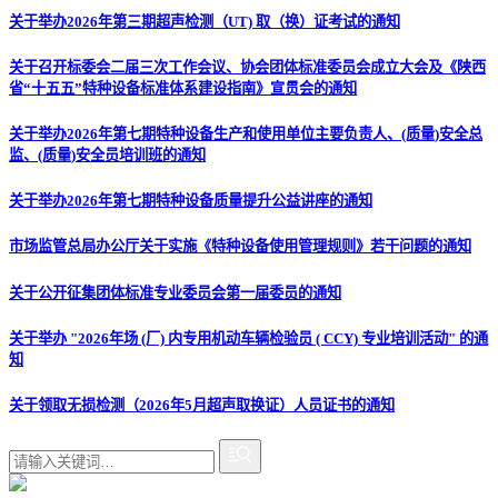
关于举办2026年第三期超声检测（UT) 取（换）证考试的通知
关于召开标委会二届三次工作会议、协会团体标准委员会成立大会及《陕西
省“十五五”特种设备标准体系建设指南》宣贯会的通知
关于举办2026年第七期特种设备生产和使用单位主要负责人、(质量)安全总
监、(质量)安全员培训班的通知
关于举办2026年第七期特种设备质量提升公益讲座的通知
市场监管总局办公厅关于实施《特种设备使用管理规则》若干问题的通知
关于公开征集团体标准专业委员会第一届委员的通知
关于举办 "2026年场 (厂) 内专用机动车辆检验员 ( CCY) 专业培训活动" 的通
知
关于领取无损检测（2026年5月超声取换证）人员证书的通知