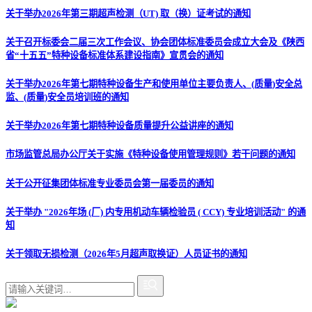
关于举办2026年第三期超声检测（UT) 取（换）证考试的通知
关于召开标委会二届三次工作会议、协会团体标准委员会成立大会及《陕西
省“十五五”特种设备标准体系建设指南》宣贯会的通知
关于举办2026年第七期特种设备生产和使用单位主要负责人、(质量)安全总
监、(质量)安全员培训班的通知
关于举办2026年第七期特种设备质量提升公益讲座的通知
市场监管总局办公厅关于实施《特种设备使用管理规则》若干问题的通知
关于公开征集团体标准专业委员会第一届委员的通知
关于举办 "2026年场 (厂) 内专用机动车辆检验员 ( CCY) 专业培训活动" 的通
知
关于领取无损检测（2026年5月超声取换证）人员证书的通知