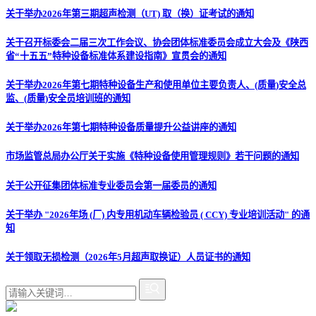
关于举办2026年第三期超声检测（UT) 取（换）证考试的通知
关于召开标委会二届三次工作会议、协会团体标准委员会成立大会及《陕西
省“十五五”特种设备标准体系建设指南》宣贯会的通知
关于举办2026年第七期特种设备生产和使用单位主要负责人、(质量)安全总
监、(质量)安全员培训班的通知
关于举办2026年第七期特种设备质量提升公益讲座的通知
市场监管总局办公厅关于实施《特种设备使用管理规则》若干问题的通知
关于公开征集团体标准专业委员会第一届委员的通知
关于举办 "2026年场 (厂) 内专用机动车辆检验员 ( CCY) 专业培训活动" 的通
知
关于领取无损检测（2026年5月超声取换证）人员证书的通知