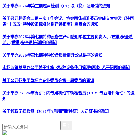
关于举办2026年第三期超声检测（UT) 取（换）证考试的通知
关于召开标委会二届三次工作会议、协会团体标准委员会成立大会及《陕西
省“十五五”特种设备标准体系建设指南》宣贯会的通知
关于举办2026年第七期特种设备生产和使用单位主要负责人、(质量)安全总
监、(质量)安全员培训班的通知
关于举办2026年第七期特种设备质量提升公益讲座的通知
市场监管总局办公厅关于实施《特种设备使用管理规则》若干问题的通知
关于公开征集团体标准专业委员会第一届委员的通知
关于举办 "2026年场 (厂) 内专用机动车辆检验员 ( CCY) 专业培训活动" 的通
知
关于领取无损检测（2026年5月超声取换证）人员证书的通知