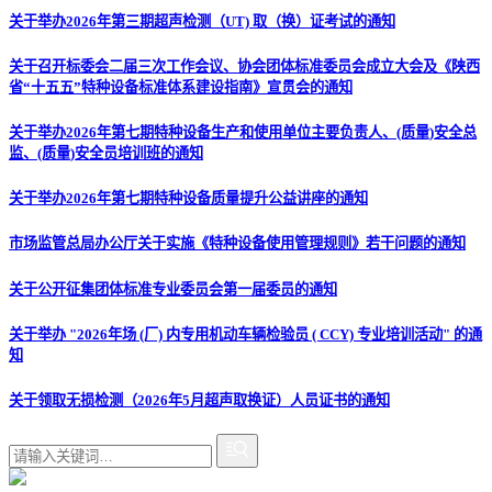
关于举办2026年第三期超声检测（UT) 取（换）证考试的通知
关于召开标委会二届三次工作会议、协会团体标准委员会成立大会及《陕西
省“十五五”特种设备标准体系建设指南》宣贯会的通知
关于举办2026年第七期特种设备生产和使用单位主要负责人、(质量)安全总
监、(质量)安全员培训班的通知
关于举办2026年第七期特种设备质量提升公益讲座的通知
市场监管总局办公厅关于实施《特种设备使用管理规则》若干问题的通知
关于公开征集团体标准专业委员会第一届委员的通知
关于举办 "2026年场 (厂) 内专用机动车辆检验员 ( CCY) 专业培训活动" 的通
知
关于领取无损检测（2026年5月超声取换证）人员证书的通知