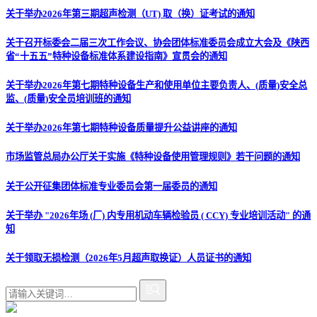
关于举办2026年第三期超声检测（UT) 取（换）证考试的通知
关于召开标委会二届三次工作会议、协会团体标准委员会成立大会及《陕西
省“十五五”特种设备标准体系建设指南》宣贯会的通知
关于举办2026年第七期特种设备生产和使用单位主要负责人、(质量)安全总
监、(质量)安全员培训班的通知
关于举办2026年第七期特种设备质量提升公益讲座的通知
市场监管总局办公厅关于实施《特种设备使用管理规则》若干问题的通知
关于公开征集团体标准专业委员会第一届委员的通知
关于举办 "2026年场 (厂) 内专用机动车辆检验员 ( CCY) 专业培训活动" 的通
知
关于领取无损检测（2026年5月超声取换证）人员证书的通知