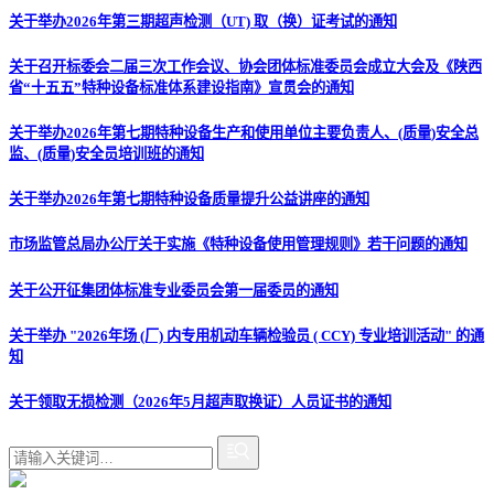
关于举办2026年第三期超声检测（UT) 取（换）证考试的通知
关于召开标委会二届三次工作会议、协会团体标准委员会成立大会及《陕西
省“十五五”特种设备标准体系建设指南》宣贯会的通知
关于举办2026年第七期特种设备生产和使用单位主要负责人、(质量)安全总
监、(质量)安全员培训班的通知
关于举办2026年第七期特种设备质量提升公益讲座的通知
市场监管总局办公厅关于实施《特种设备使用管理规则》若干问题的通知
关于公开征集团体标准专业委员会第一届委员的通知
关于举办 "2026年场 (厂) 内专用机动车辆检验员 ( CCY) 专业培训活动" 的通
知
关于领取无损检测（2026年5月超声取换证）人员证书的通知