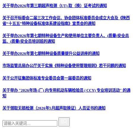
关于举办2026年第三期超声检测（UT) 取（换）证考试的通知
关于召开标委会二届三次工作会议、协会团体标准委员会成立大会及《陕西
省“十五五”特种设备标准体系建设指南》宣贯会的通知
关于举办2026年第七期特种设备生产和使用单位主要负责人、(质量)安全总
监、(质量)安全员培训班的通知
关于举办2026年第七期特种设备质量提升公益讲座的通知
市场监管总局办公厅关于实施《特种设备使用管理规则》若干问题的通知
关于公开征集团体标准专业委员会第一届委员的通知
关于举办 "2026年场 (厂) 内专用机动车辆检验员 ( CCY) 专业培训活动" 的通
知
关于领取无损检测（2026年5月超声取换证）人员证书的通知