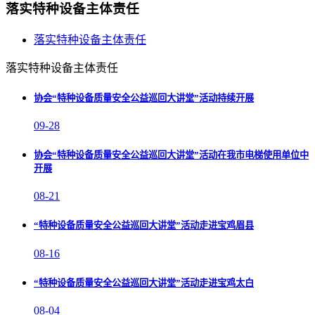
落实特种设备主体责任
落实特种设备主体责任
落实特种设备主体责任
协会“特种设备质量安全公益巡回大讲堂”活动持续开展
09-28
协会“特种设备质量安全公益巡回大讲堂”活动在我市电梯使用单位中
开展
08-21
“特种设备质量安全公益巡回大讲堂”活动走进宝鸡眉县
08-16
“特种设备质量安全公益巡回大讲堂”活动走进宝鸡太白
08-04