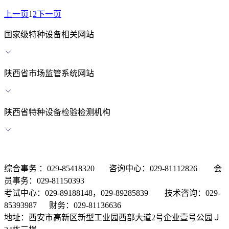
上一页
1
2
下一页
国家级特种设备相关网站
陕西省市场监管系统网站
陕西省特种设备检验检测机构
综合事务 ：029-85418320 咨询中心：029-81112826 会
员事务：029-81150393
考试中心：029-89188148，029-89285839 技术咨询：029-
85393987 财务：029-81136636
地址：西安市高新区新型工业园西部大道2号企业壹号公园Ｊ