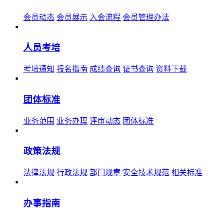
会员动态
会员展示
入会流程
会员管理办法
人员考培
考培通知
报名指南
成绩查询
证书查询
资料下载
团体标准
业务范围
业务办理
评审动态
团体标准
政策法规
法律法规
行政法规
部门规章
安全技术规范
相关标准
办事指南