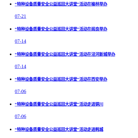
“特种设备质量安全公益巡回大讲堂”活动在榆林举办
07-21
“特种设备质量安全公益巡回大讲堂”活动在阎良举办
07-14
“特种设备质量安全公益巡回大讲堂”活动在泾河新城举办
07-14
“特种设备质量安全公益巡回大讲堂”活动在西安举办
07-06
“特种设备质量安全公益巡回大讲堂”活动走进铜川
07-06
“特种设备质量安全公益巡回大讲堂”活动走进韩城